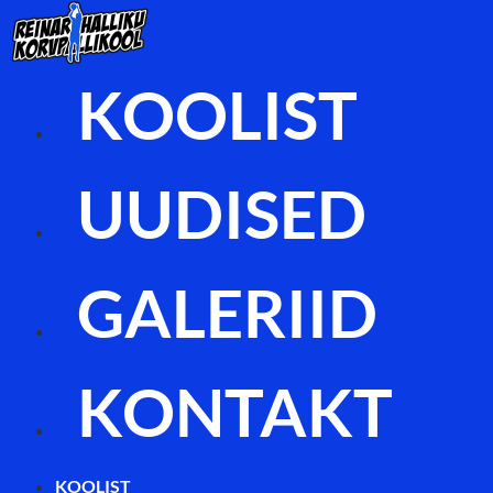
Liigu
sisu
juurde
KOOLIST
UUDISED
GALERIID
KONTAKT
KOOLIST