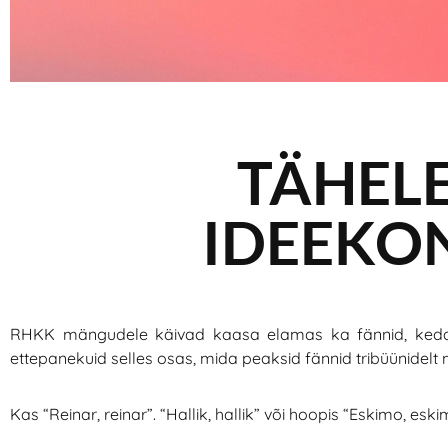
TÄHEL
IDEEKO
RHKK mängudele käivad kaasa elamas ka fännid, ked
ettepanekuid selles osas, mida peaksid fännid tribüünide
Kas “Reinar, reinar”. “Hallik, hallik” või hoopis “Eskimo, eski