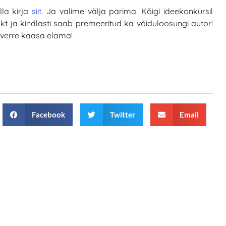
la kirja
siit
. Ja valime välja parima. Kõigi ideekonkursil
t ja kindlasti saab premeeritud ka võiduloosungi autor!
verre kaasa elama!
Facebook
Twitter
Email