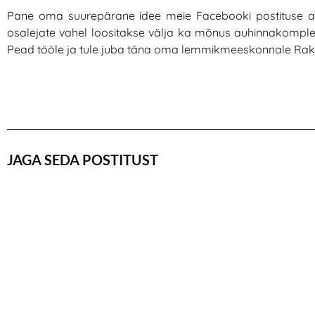
Pane oma suurepärane idee meie Facebooki postituse al
osalejate vahel loositakse välja ka mõnus auhinnakomplek
Pead tööle ja tule juba täna oma lemmikmeeskonnale Rak
JAGA SEDA POSTITUST