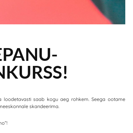
EPANU-
NKURSS!
a loodetavasti saab kogu aeg rohkem. Seega ootame
lt meeskonnale skandeerima.
mo”!